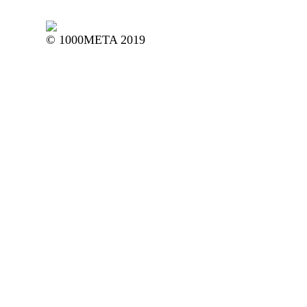
© 1000META 2
0
19